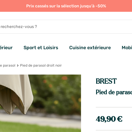
Prix cassés sur la sélection jusqu'à -50%
rieur
Sport et Loisirs
Cuisine extérieure
Mobi
le parasol
Pied de parasol droit noir
BREST
Pied de paraso
49,90 €