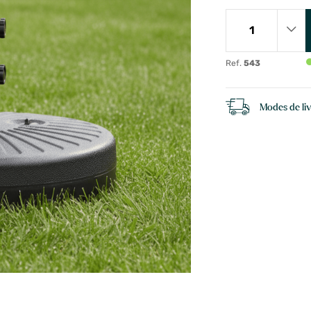
Ref.
543
Modes de li