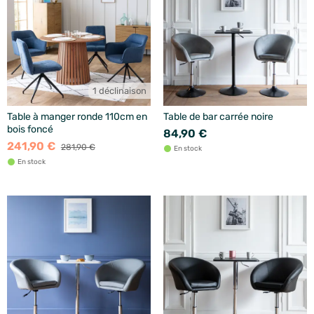
1 déclinaison
Table à manger ronde 110cm en
Table de bar carrée noire
bois foncé
84,90 €
241,90 €
281,90 €
En stock
En stock