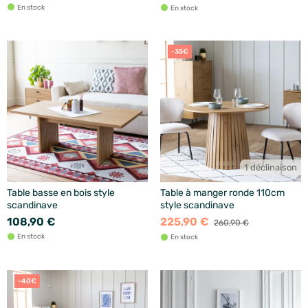
En stock
En stock
-35€
1 déclinaison
Table basse en bois style
Table à manger ronde 110cm
scandinave
style scandinave
108,90 €
225,90 €
260,90 €
En stock
En stock
-40€