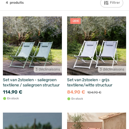
Filtrer
4
produits
-20€
3 déclinaisons
3 déclinaisons
Set van 2stoelen - saliegroen
Set van 2stoelen - grijs
textilene / saliegroen structuur
textilene/witte structuur
114,90 €
84,90 €
104,90 €
En stock
En stock