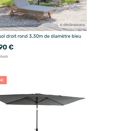
6 déclinaisons
sol droit rond 3,30m de diamètre bleu
90 €
stock
5€