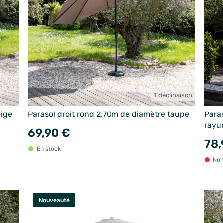
1 déclinaison
eige
Parasol droit rond 2,70m de diamètre taupe
Paras
rayu
69,90 €
78,
En stock
Non
Nouveauté