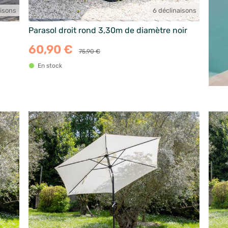
aisons
6 déclinaisons
Parasol droit rond 3,30m de diamètre noir
60,90 €
75,90 €
En stock