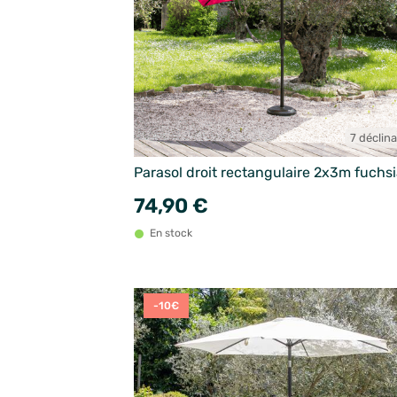
7 déclin
Parasol droit rectangulaire 2x3m fuchs
74,90 €
En stock
-10€