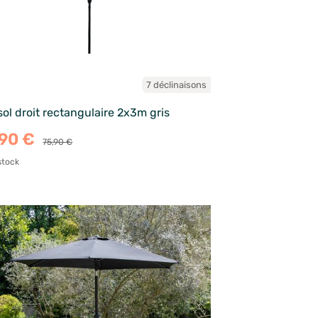
7 déclinaisons
ol droit rectangulaire 2x3m gris
,90 €
75,90 €
stock