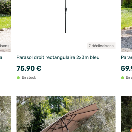
aisons
7 déclinaisons
ia
Parasol droit rectangulaire 2x3m bleu
Paras
75,90 €
59,
En stock
En 