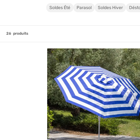
Soldes Été
Parasol
Soldes Hiver
Dést
26
produits