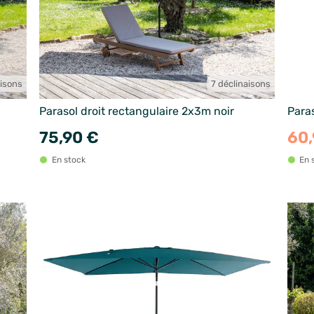
aisons
7 déclinaisons
Parasol droit rectangulaire 2x3m noir
Paras
75,90 €
60
En stock
En 