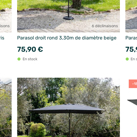
aisons
6 déclinaisons
is
Parasol droit rond 3,30m de diamètre beige
Para
75,90 €
75,
En stock
En 
-1