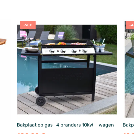
-90€
-4
Bakplaat op gas- 4 branders 10kW + wagen
Bakp