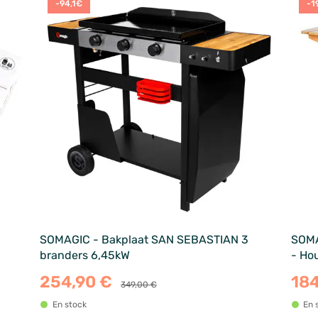
-94,1€
-1
SOMAGIC - Bakplaat SAN SEBASTIAN 3
SOMA
branders 6,45kW
- Ho
254,90 €
18
349,00 €
En stock
En 