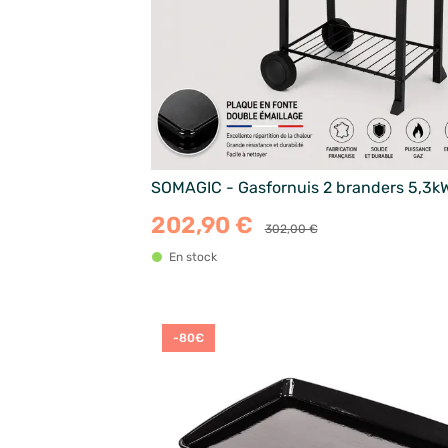
SOMAGIC - Gasfornuis 2 branders 5,3k
202,90 €
302,00 €
En stock
-80€