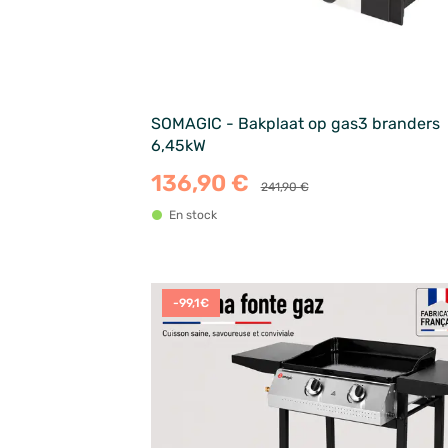
SOMAGIC - Bakplaat op gas3 branders
6,45kW
136,90 €
241,90 €
En stock
-99,1€