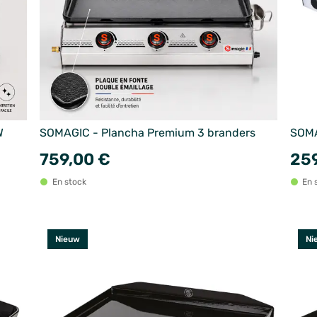
W
SOMAGIC - Plancha Premium 3 branders
SOMA
759,00 €
259
En stock
En 
Nieuw
Ni