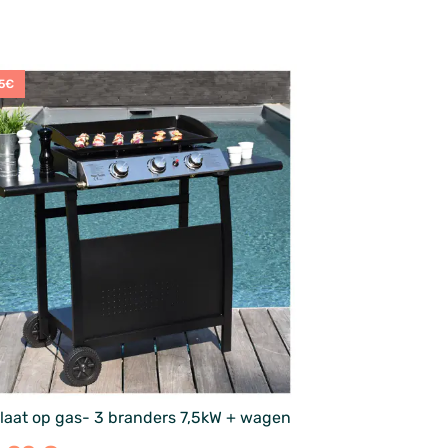
5€
laat op gas- 3 branders 7,5kW + wagen