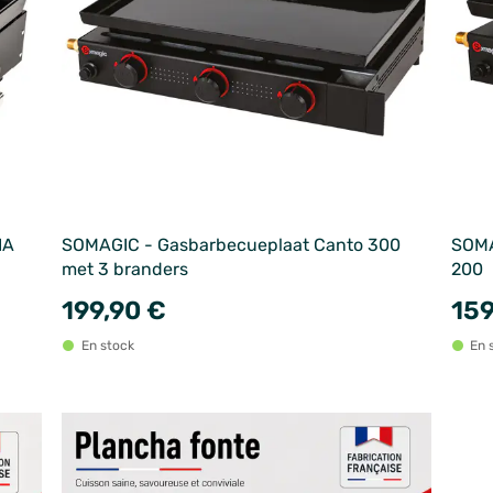
IA
SOMAGIC - Gasbarbecueplaat Canto 300
SOMA
met 3 branders
200
199,90 €
159
En stock
En 