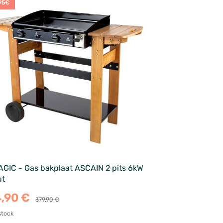
95€
GIC - Gas bakplaat ASCAIN 2 pits 6kW
ut
4,90 €
379,90 €
stock