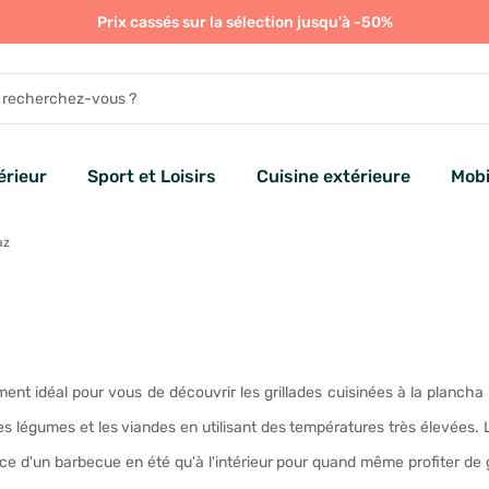
Prix cassés sur la sélection jusqu'à -50%
rieur
Sport et Loisirs
Cuisine extérieure
Mobi
az
oment idéal pour vous de découvrir les grillades cuisinées à la planch
r les légumes et les viandes en utilisant des températures très élevée
lace d'un barbecue en été qu'à l'intérieur pour quand même profiter de g