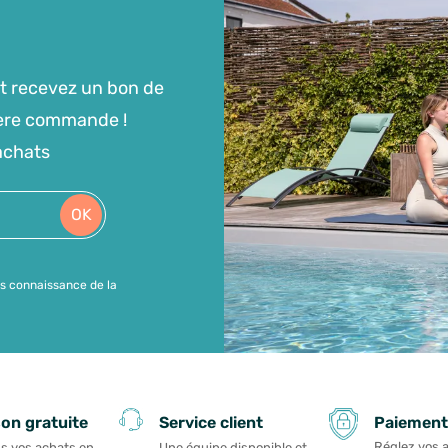
t recevez un bon de
ière commande !
achats
OK
is connaissance de la
Paiement
son gratuite
Service client
Réglez vos 
s vos achats en
Une équipe disponible et