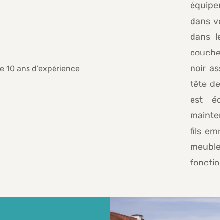
équipe
dans v
dans l
coucher
noir as
tête de
est é
mainten
fils em
meubl
fonctio