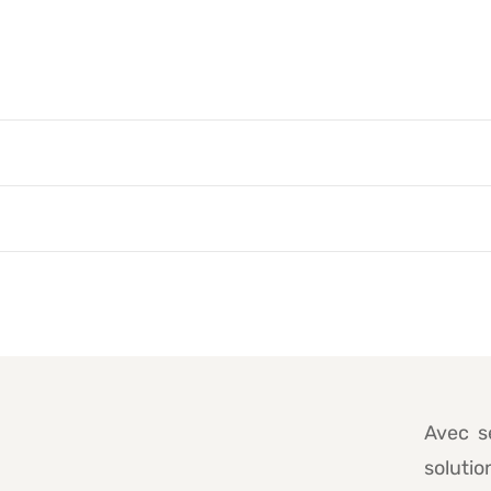
Avec s
solut