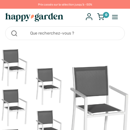
Prix cassés sur la sélection jusqu'à -50%
0