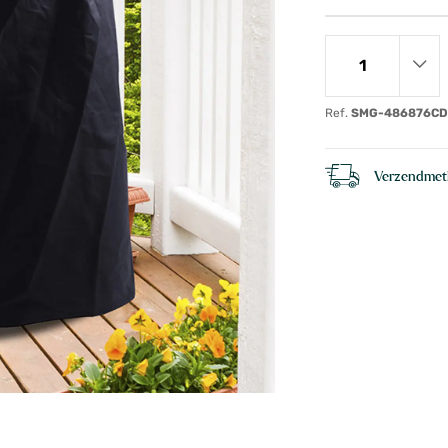
Ref.
SMG-486876C
Verzendme