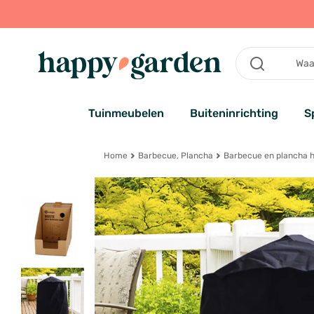
Tuinmeubelen
Buiteninrichting
S
Home
Barbecue, Plancha
Barbecue en plancha 