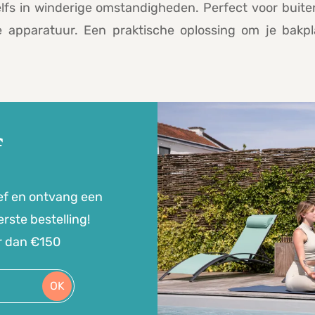
elfs in winderige omstandigheden. Perfect voor bui
e apparatuur. Een praktische oplossing om je bakpl
f
ef en ontvang een
rste bestelling!
r dan €150
OK