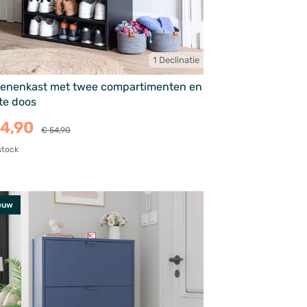
1 Declinatie
enenkast met twee compartimenten en
te doos
44,90
€ 54,90
stock
euw