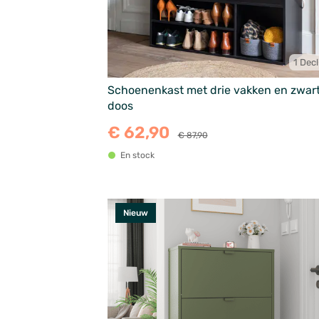
1 Decl
Schoenenkast met drie vakken en zwar
doos
€ 62,90
€ 87,90
En stock
Nieuw