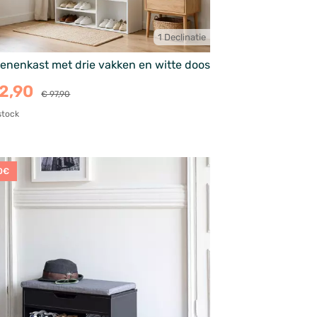
1 Declinatie
enenkast met drie vakken en witte doos
72,90
€ 97,90
stock
0€