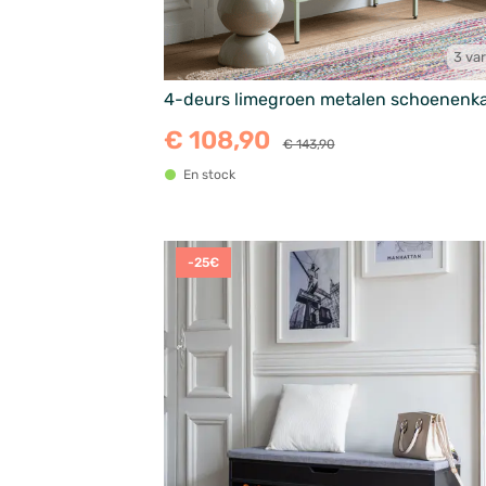
3 var
4-deurs limegroen metalen schoenenk
€ 108,90
€ 143,90
En stock
-25€