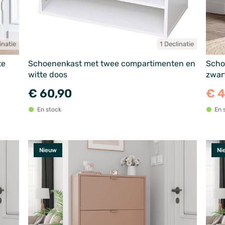
inatie
1 Declinatie
te
Schoenenkast met twee compartimenten en
Scho
witte doos
zwar
€ 60,90
€ 
En stock
En 
Nieuw
Ni