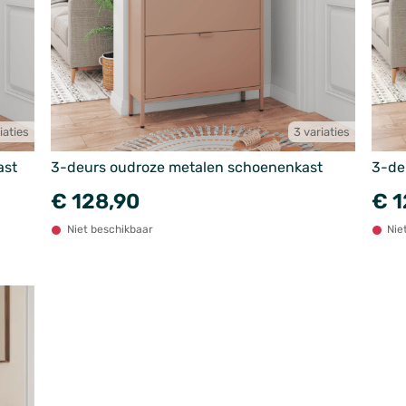
iaties
3 variaties
ast
3-deurs oudroze metalen schoenenkast
3-de
€ 128,90
€ 1
Niet beschikbaar
Nie