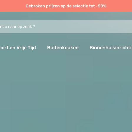
Gebroken prijzen op de selectie tot -50%
port en Vrije Tijd
Buitenkeuken
Binnenhuisinricht