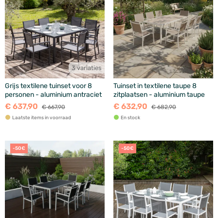
3 variaties
Grijs textilene tuinset voor 8
Tuinset in textilene taupe 8
personen - aluminium antraciet
zitplaatsen - aluminium taupe
€ 637,90
€ 632,90
€ 667,90
€ 682,90
Laatste items in voorraad
En stock
-50€
-50€