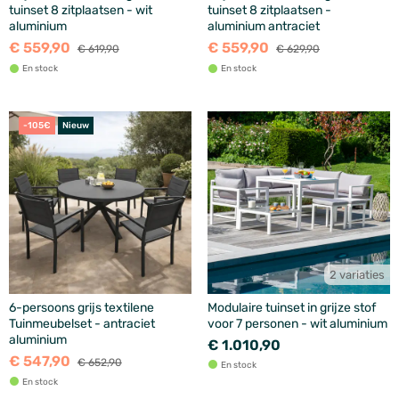
tuinset 8 zitplaatsen - wit
tuinset 8 zitplaatsen -
aluminium
aluminium antraciet
€ 559,90
€ 559,90
€ 619,90
€ 629,90
En stock
En stock
-105€
Nieuw
2 variaties
6-persoons grijs textilene
Modulaire tuinset in grijze stof
Tuinmeubelset - antraciet
voor 7 personen - wit aluminium
aluminium
€ 1.010,90
€ 547,90
€ 652,90
En stock
En stock