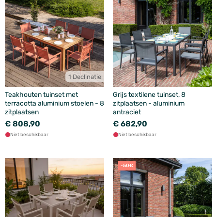
1 Declinatie
Teakhouten tuinset met
Grijs textilene tuinset, 8
terracotta aluminium stoelen - 8
zitplaatsen - aluminium
zitplaatsen
antraciet
€ 808,90
€ 682,90
Niet beschikbaar
Niet beschikbaar
-50€