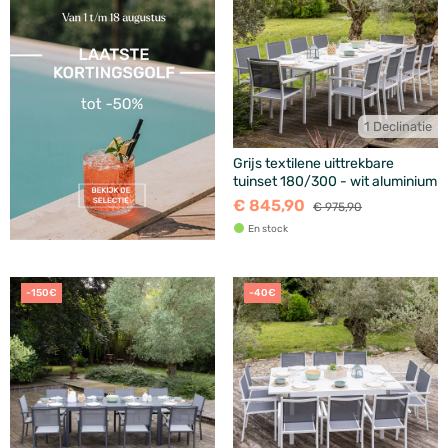
1 Declinatie
Grijs textilene uittrekbare
tuinset 180/300 - wit aluminium
€ 845,90
€ 975,90
En stock
-150€
-40€