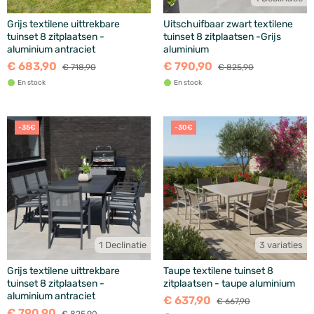
Grijs textilene uittrekbare
Uitschuifbaar zwart textilene
tuinset 8 zitplaatsen -
tuinset 8 zitplaatsen -Grijs
aluminium antraciet
aluminium
€ 683,90
€ 790,90
€ 718,90
€ 825,90
En stock
En stock
-35€
-30€
1 Declinatie
3 variaties
Grijs textilene uittrekbare
Taupe textilene tuinset 8
tuinset 8 zitplaatsen -
zitplaatsen - taupe aluminium
aluminium antraciet
€ 637,90
€ 667,90
€ 790,90