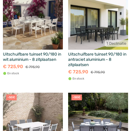
1 Declinatie
Uitschuifbare tuinset 90/180 in
Uitschuifbare tuinset 90/180 in
wit aluminium - 8 zitplaatsen
antraciet aluminium - 8
zitplaatsen
€ 725,90
€ 795,90
€ 725,90
€ 795,90
En stock
En stock
-50€
-50€