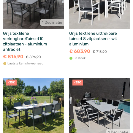
1 Declinatie
Grijs textilene
Grijs textilene uittrekbare
verlengbareTuinset10
tuinset 8 zitplaatsen - wit
zitplaatsen - aluminium
aluminium
antraciet
€ 683,90
€ 718,90
€ 816,90
€ 896,90
En stock
Laatste items in voorraad
-35€
-35€
1 Declinatie