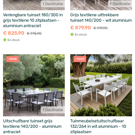
1 Declinatie
1 Declinatie
Verlengbare tuinset 180/300 in
Grijs textilene uittrekbare
grijs textilene 10 zitplaatsen -
tuinset 140/200 - wit aluminium
aluminium antraciet
€ 879,90
€ 919,90
€ 825,90
€ 975,90
En stock
En stock
-105€
-140€
1 Declinatie
Uitschuifbare tuinset grijs
Tuinmeubelsetuitschuifbaar
textilene 140/200 - aluminium
132/264 in wit aluminium - 10
antraciet
zitplaatsen