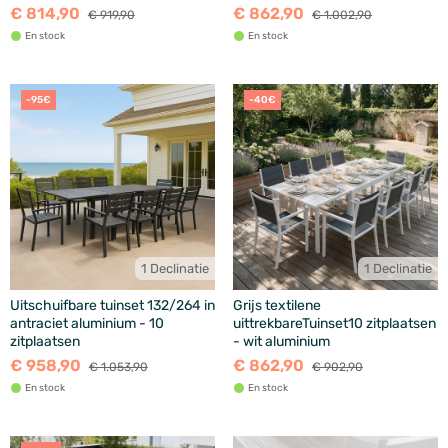
€ 814,90
€ 862,90
€ 919,90
€ 1.002,90
En stock
En stock
-95€
-40€
1 Declinatie
1 Declinatie
Uitschuifbare tuinset 132/264 in
Grijs textilene
antraciet aluminium - 10
uittrekbareTuinset10 zitplaatsen
zitplaatsen
- wit aluminium
€ 958,90
€ 862,90
€ 1.053,90
€ 902,90
En stock
En stock