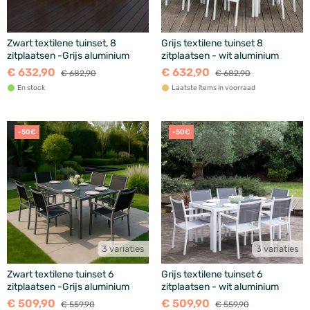
Zwart textilene tuinset, 8
Grijs textilene tuinset 8
zitplaatsen -Grijs aluminium
zitplaatsen - wit aluminium
€ 632,90
€ 632,90
€ 682,90
€ 682,90
En stock
Laatste items in voorraad
-50€
-50€
3 variaties
3 variaties
Zwart textilene tuinset 6
Grijs textilene tuinset 6
zitplaatsen -Grijs aluminium
zitplaatsen - wit aluminium
€ 509,90
€ 509,90
€ 559,90
€ 559,90