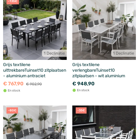
-135€
1 Declinatie
1 Declinatie
Grijs textilene
Grijs textilene
uittrekbareTuinset10 zitplaatsen
verlengbareTuinset10
- aluminium antraciet
zitplaatsen - wit aluminium
€ 767,90
€ 948,90
€ 902,90
En stock
En stock
-80€
-35€