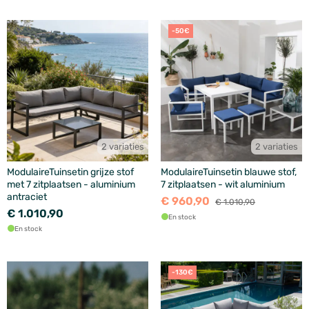
-50€
2 variaties
2 variaties
ModulaireTuinsetin grijze stof
ModulaireTuinsetin blauwe stof,
met 7 zitplaatsen - aluminium
7 zitplaatsen - wit aluminium
antraciet
€ 960,90
€ 1.010,90
€ 1.010,90
En stock
En stock
-130€