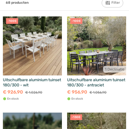
Filter
68
producten
-100€
-100€
1 Declinatie
Uitschuifbare aluminium tuinset
Uitschuifbare aluminium tuinset
180/300 - wit
180/300 - antraciet
€ 926,90
€ 956,90
€ 1.026,90
€ 1.056,90
En stock
En stock
-130€