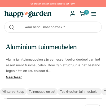
Gebroken prijzen op de selectie tot -50%
0
Aluminium tuinmeubelen
Aluminium tuinmeubelen zijn een essentieel onderdeel van het
assortiment tuinmeubelen. Door zijn structuur is het bestand
tegen hitte en kou en door d...
Meer lezen
Winterverkoop
Tuinmeubelen set
Teakhouten tuinmeubelen
T