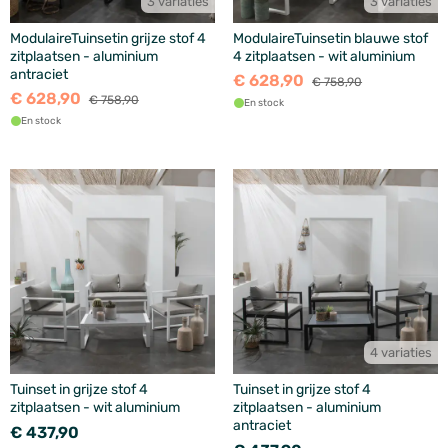
3 variaties
3 variaties
ModulaireTuinsetin grijze stof 4
ModulaireTuinsetin blauwe stof
zitplaatsen - aluminium
4 zitplaatsen - wit aluminium
antraciet
€ 628,90
€ 758,90
€ 628,90
€ 758,90
En stock
En stock
4 variaties
Tuinset in grijze stof 4
Tuinset in grijze stof 4
zitplaatsen - wit aluminium
zitplaatsen - aluminium
antraciet
€ 437,90