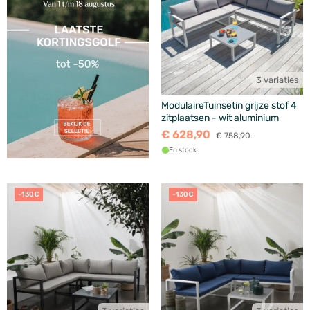
3 variaties
ModulaireTuinsetin grijze stof 4
zitplaatsen - wit aluminium
€ 628,90
€ 758,90
En stock
-130€
-130€