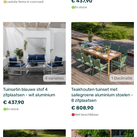
€ 437,90
Laatste items in voorraad
En stock
4 variaties
1 Declinatie
Tuinsetin blauwe stof 4
Teakhouten tuinset met
zitplaatsen - wit aluminium
saliegroene aluminium stoelen -
8 zitplaatsen
€ 437,90
€ 808,90
En stock
Niet beschikbaar