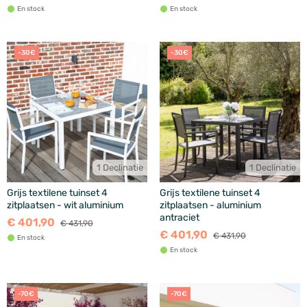
En stock
En stock
-30€
-30€
1 Declinatie
1 Declinatie
Grijs textilene tuinset 4
Grijs textilene tuinset 4
zitplaatsen - wit aluminium
zitplaatsen - aluminium
antraciet
€ 401,90
€ 431,90
€ 401,90
€ 431,90
En stock
En stock
-70€
-70€