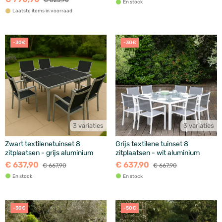
€ 825,90
En stock
Laatste items in voorraad
-30€
-30€
3 variaties
3 variaties
Zwart textilenetuinset 8
Grijs textilene tuinset 8
zitplaatsen - grijs aluminium
zitplaatsen - wit aluminium
€ 637,90
€ 637,90
€ 667,90
€ 667,90
En stock
En stock
-30€
-50€