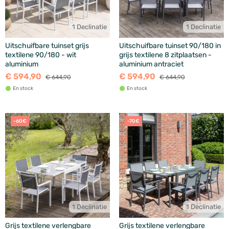
1 Declinatie
1 Declinatie
Uitschuifbare tuinset grijs
Uitschuifbare tuinset 90/180 in
textilene 90/180 - wit
grijs textilene 8 zitplaatsen -
aluminium
aluminium antraciet
€ 594,90
€ 594,90
€ 644,90
€ 644,90
En stock
En stock
-60€
-70€
1 Declinatie
1 Declinatie
Grijs textilene verlengbare
Grijs textilene verlengbare