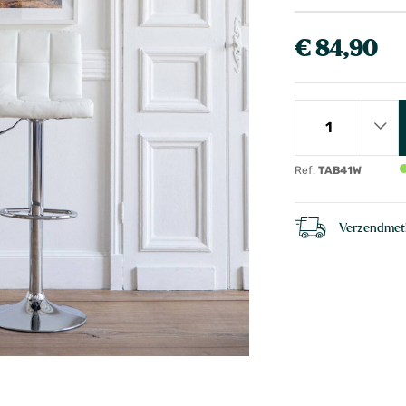
€ 84,90
Ref.
TAB41W
Verzendme