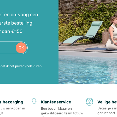
ef en ontvang een
rste bestelling!
r dan €150
OK
dat ik het privacybeleid van
s bezorging
Veilige be
Klantenservice
l uw aankopen in
Betaal je a
Een beschikbaar en
jk
gerust hart
gekwalificeerd team tot uw