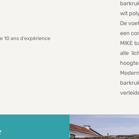
barkru
wit pol
De voet
een co
MIKE b
alle li
hoogte 
Moder
barkru
verleid
f