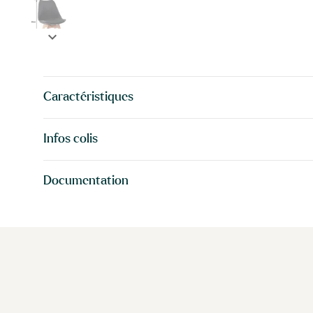
expand_more
Caractéristiques
Infos colis
Documentation