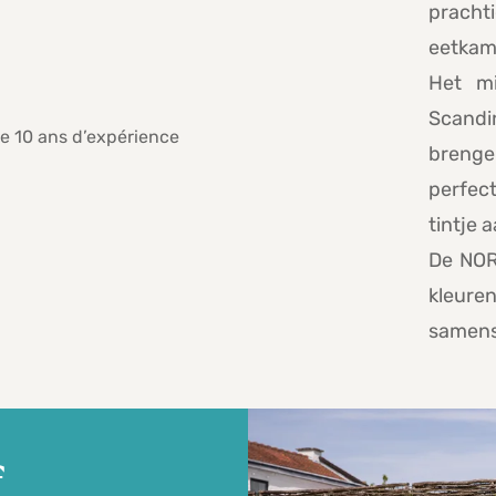
prach
eetkam
Het mi
Scandi
brenge
perfec
tintje 
De NORA
kleure
samens
f