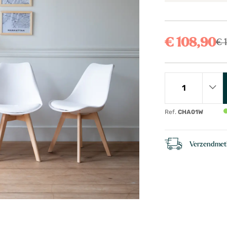
€ 108,90
€ 
Ref.
CHA01W
Verzendme