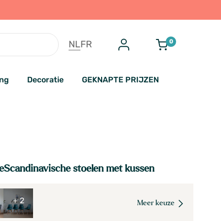
0
NL
FR
ing
Decoratie
GEKNAPTE PRIJZEN
teScandinavische stoelen met kussen
+ 2
Meer keuze