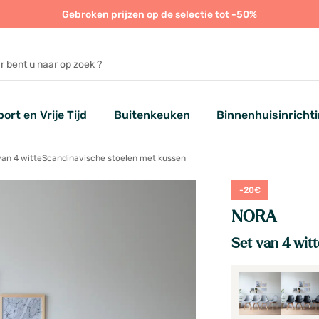
Gebroken prijzen op de selectie tot -50%
port en Vrije Tijd
Buitenkeuken
Binnenhuisinricht
van 4 witteScandinavische stoelen met kussen
-20€
NORA
Set van 4 wit