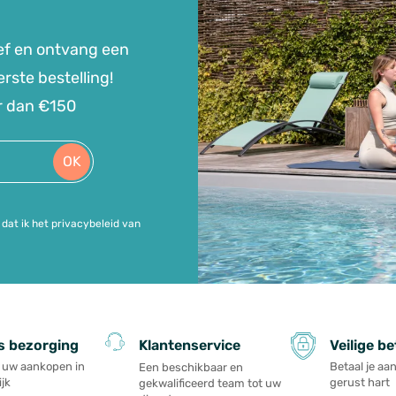
ef en ontvang een
rste bestelling!
r dan €150
OK
dat ik het privacybeleid van
s bezorging
Veilige be
Klantenservice
l uw aankopen in
Betaal je a
Een beschikbaar en
jk
gerust hart
gekwalificeerd team tot uw