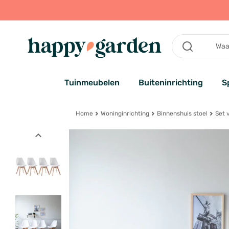
Tuinmeubelen
Buiteninrichting
S
Home
Woninginrichting
Binnenshuis stoel
Set 
expand_less